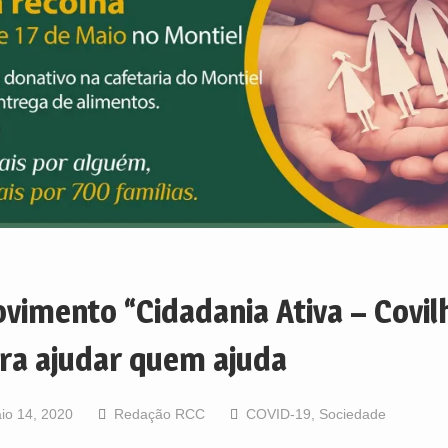
vimento “Cidadania Ativa – Covil
ra ajudar quem ajuda
io 14, 2020
Redação RCC
COVID-19
,
Sociedade