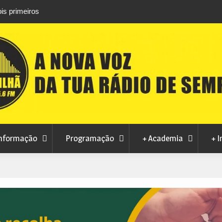
is primeiros
Atletas do Clube de Desportos de Combate 
conquistam três títulos europeus de Brazilian 
nformação
Programação
+ Academia
+ I