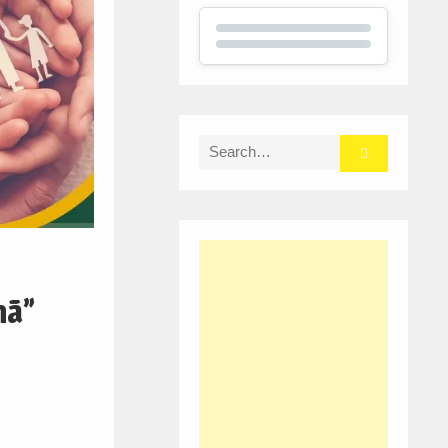
Search
for:
hã”