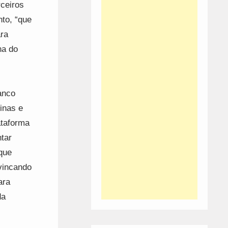
rceiros
nto, “que
ara
na do
anco
inas e
ataforma
ntar
que
vincando
ara
da