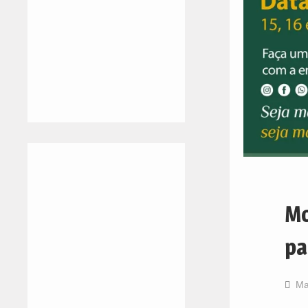
Mo
pa
Ma