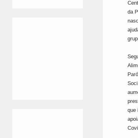
Cent
da P
nasc
ajud
grup
Segu
Alim
Paró
Soci
aume
pres
que 
apoi
Covi