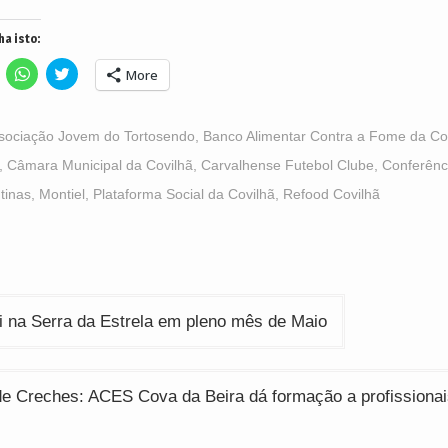
ha isto:
lick
Click
Click
More
o
to
to
hare
share
share
n
on
on
acebook
WhatsApp
Twitter
Opens
(Opens
(Opens
sociação Jovem do Tortosendo
,
Banco Alimentar Contra a Fome da Co
n
in
in
ew
new
new
,
Câmara Municipal da Covilhã
,
Carvalhense Futebol Clube
,
Conferênc
indow)
window)
window)
tinas
,
Montiel
,
Plataforma Social da Covilhã
,
Refood Covilhã
ção
i na Serra da Estrela em pleno mês de Maio
de Creches: ACES Cova da Beira dá formação a profissionai