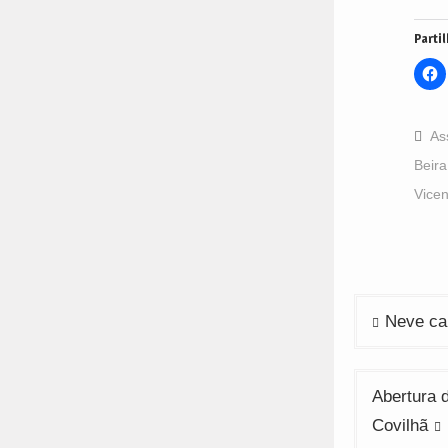
Partil
C
t
s
o
F
(
As
i
n
Beira
w
Vicen
Navega
Neve ca
de
artigos
Abertura 
Covilhã