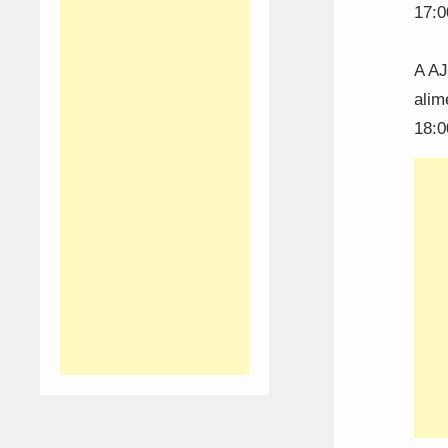
17:0
A AJ
alim
18:0