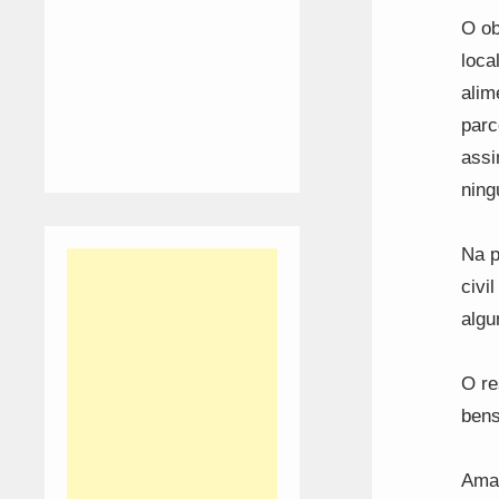
O ob
loca
alim
parc
assi
ning
Na p
civi
algu
O re
bens
Aman