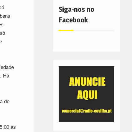
só
Siga-nos no
 bens
Facebook
es
 só
e
iedade
s. Há
a de
5:00 às