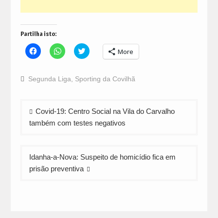
Partilha isto:
Click
Click
Click
More
to
to
to
share
share
share
on
on
on
Facebook
WhatsApp
Twitter
Segunda Liga
,
Sporting da Covilhã
(Opens
(Opens
(Opens
in
in
in
new
new
new
window)
window)
window)
Navegação
Covid-19: Centro Social na Vila do Carvalho
de
também com testes negativos
artigos
Idanha-a-Nova: Suspeito de homicídio fica em
prisão preventiva