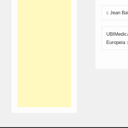
Navega
Jean Bat
de
artigos
UBIMedica
Europeia