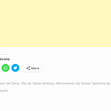
ha isto:
lick
Click
Click
More
o
to
to
hare
share
share
n
on
on
acebook
WhatsApp
Twitter
Opens
(Opens
(Opens
rpo de Deus
,
Dia de Santo António
,
Monumento de Nossa Senhora da
n
in
in
ew
new
new
eição
indow)
window)
window)