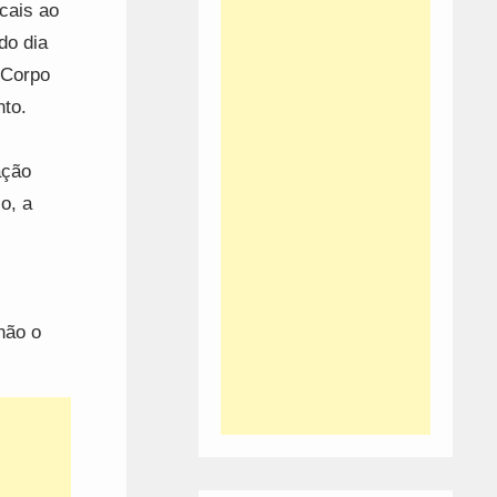
cais ao
do dia
 Corpo
to.
ação
o, a
não o