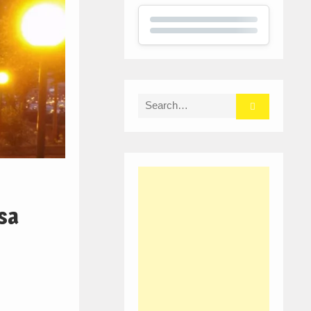
Search
for:
sa