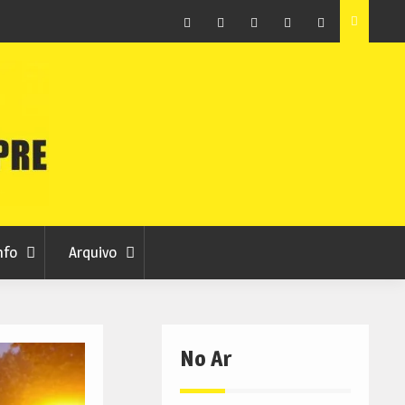
ção que
Covilhã avança com a desmaterialização do Arquivo
Municipal
Facebook
Instagram
Twitter
RSS
No
RCC
RCC
Ar
nfo
Arquivo
No Ar