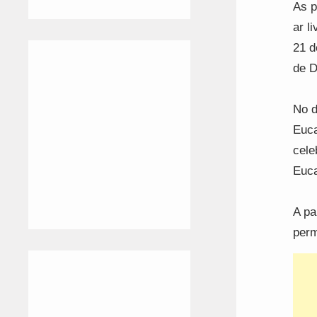
As p
ar l
21 d
de D
No d
Euca
cele
Euca
A pa
perm