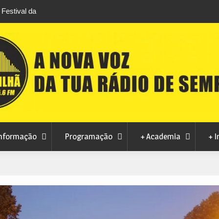
stival da
Feira Terras do Lince prepara futuro após edi
levou milhares de visitantes a Penamacor
nformação
Programação
+ Academia
+ I