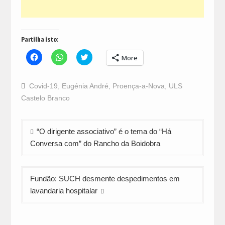
Partilha isto:
Click
Click
Click
More
to
to
to
share
share
share
on
on
on
Facebook
WhatsApp
Twitter
Covid-19
,
Eugénia André
,
Proença-a-Nova
,
ULS
(Opens
(Opens
(Opens
in
in
in
Castelo Branco
new
new
new
window)
window)
window)
Navegação
“O dirigente associativo” é o tema do “Há
de
Conversa com” do Rancho da Boidobra
artigos
Fundão: SUCH desmente despedimentos em
lavandaria hospitalar