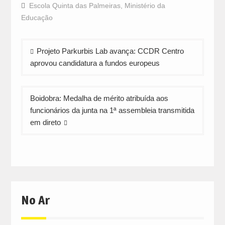
Facebook
WhatsApp
Twitter
Escola Quinta das Palmeiras
,
Ministério da
(Opens
(Opens
(Opens
in
in
in
Educação
new
new
new
window)
window)
window)
Navegação
Projeto Parkurbis Lab avança: CCDR Centro
de
aprovou candidatura a fundos europeus
artigos
Boidobra: Medalha de mérito atribuída aos
funcionários da junta na 1ª assembleia transmitida
em direto
No Ar