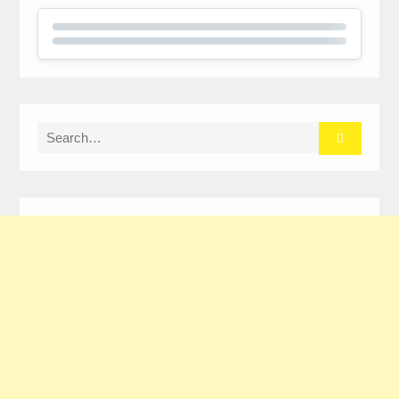
Search
for: