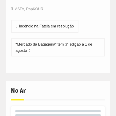
on
on
on
Facebook
WhatsApp
Twitter
ASTA
,
RapKOUR
(Opens
(Opens
(Opens
in
in
in
new
new
new
window)
window)
window)
Navegação
Incêndio na Fatela em resolução
de
artigos
“Mercado da Bagageira” tem 3ª edição a 1 de
agosto
No Ar