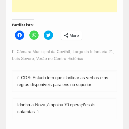
Partilha isto:
Click
Click
Click
More
to
to
to
share
share
share
on
on
on
Facebook
WhatsApp
Twitter
Câmara Municipal da Covilhã
,
Largo da Infantaria 21
,
(Opens
(Opens
(Opens
in
in
in
Luís Severo
,
Verão no Centro Histórico
new
new
new
window)
window)
window)
Navegação
CDS: Estado tem que clarificar as verbas e as
de
regras disponíveis para ensino superior
artigos
Idanha-a-Nova já apoiou 70 operações às
cataratas