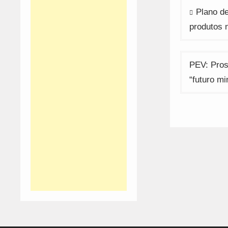
Navega
Plano d
de
produtos 
artigos
PEV: Pros
“futuro mi