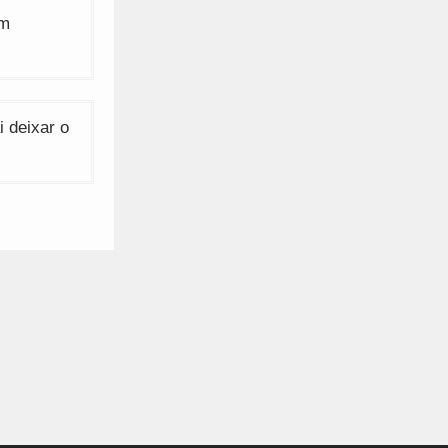
am
 deixar o