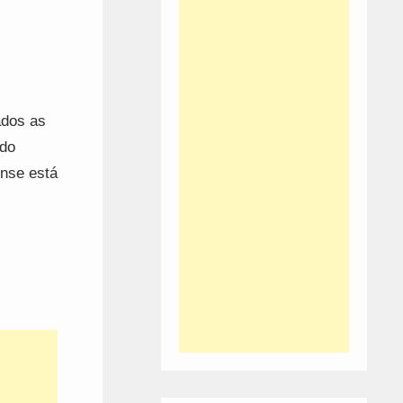
ados as
 do
ense está