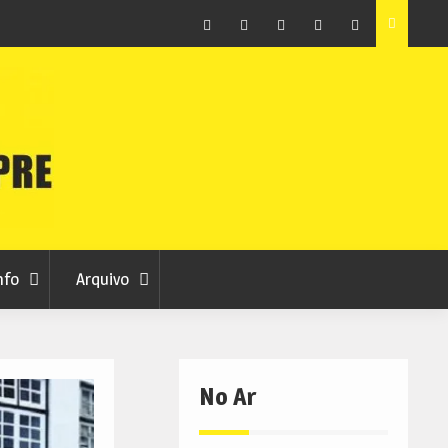
as avança
Centum Cellas entra na fase decisiva das Novas 7
Maravilhas de Portugal
Facebook
Instagram
Twitter
RSS
No
RCC
RCC
Ar
nfo
Arquivo
No Ar