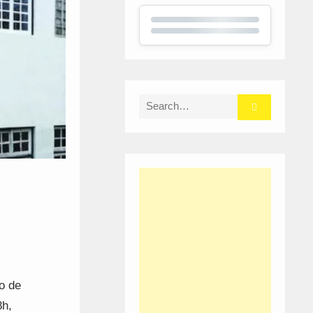
Search
for:
o de
8h,