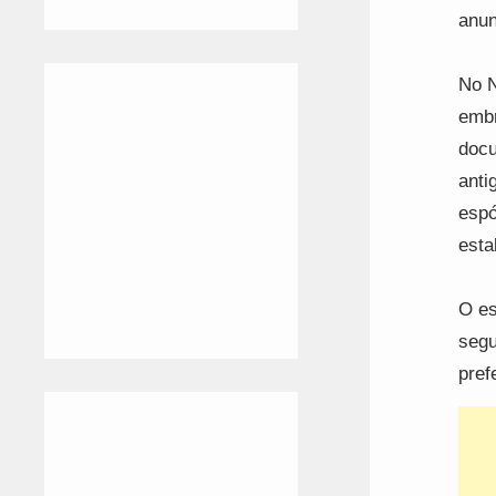
anun
No N
embr
docu
anti
espó
esta
O es
segu
pref