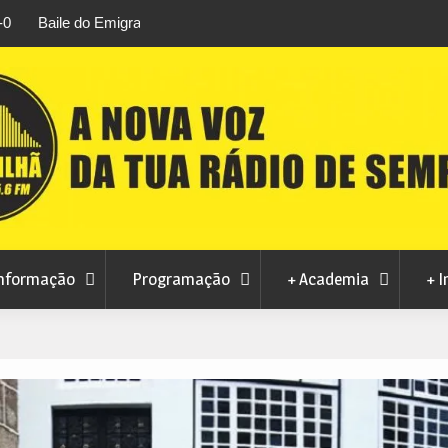
rtosendo a 14 de
Habitação a custos controlados em Manteig
para fase final sem risco de penalizações
nformação
Programação
+ Academia
+ I