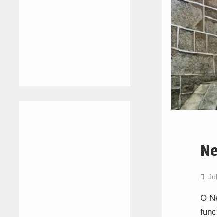
Ne
Ju
O Ne
func