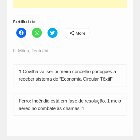
Partilha isto:
Click
Click
Click
More
to
to
to
share
share
share
on
on
on
Facebook
WhatsApp
Twitter
Miteu
,
TeatrUbi
(Opens
(Opens
(Opens
in
in
in
new
new
new
window)
window)
window)
Navegação
Covilhã vai ser primeiro concelho português a
de
receber sistema de “Economia Circular Têxtil”
artigos
Ferro: Incêndio está em fase de resolução. 1 meio
aéreo no combate às chamas