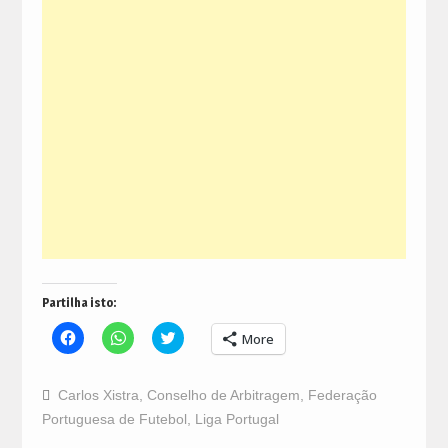
Partilha isto:
Click
Click
Click
More
to
to
to
share
share
share
on
on
on
Facebook
WhatsApp
Twitter
Carlos Xistra
,
Conselho de Arbitragem
,
Federação
(Opens
(Opens
(Opens
in
in
in
Portuguesa de Futebol
,
Liga Portugal
new
new
new
window)
window)
window)