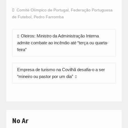
share
share
share
on
on
on
Facebook
WhatsApp
Twitter
Comité Olímpico de Portugal
,
Federação Portuguesa
(Opens
(Opens
(Opens
in
in
in
de Futebol
,
Pedro Farromba
new
new
new
window)
window)
window)
Navegação
Oleiros: Ministro da Administração Interna
de
admite combate ao incêndio até “terça ou quarta-
artigos
feira”
Empresa de turismo na Covilhã desafia-o a ser
“mineiro ou pastor por um dia”
No Ar