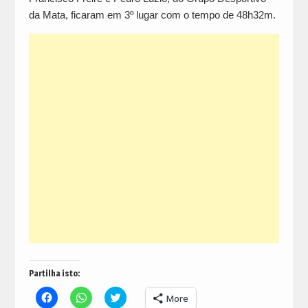
da Mata, ficaram em 3º lugar com o tempo de 48h32m.
Partilha isto:
Click
Click
Click
More
to
to
to