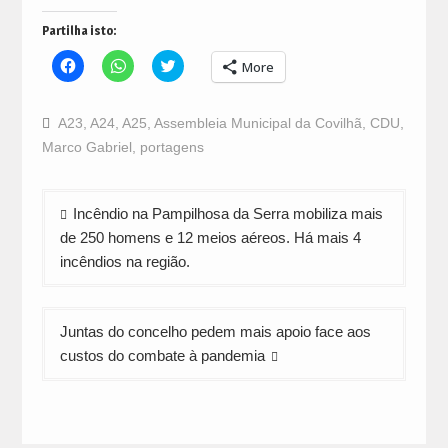
Partilha isto:
Click
Click
Click
More
to
to
to
share
share
share
on
on
on
Facebook
WhatsApp
Twitter
A23
,
A24
,
A25
,
Assembleia Municipal da Covilhã
,
CDU
,
(Opens
(Opens
(Opens
in
in
in
Marco Gabriel
,
portagens
new
new
new
window)
window)
window)
Navegação
Incêndio na Pampilhosa da Serra mobiliza mais
de
de 250 homens e 12 meios aéreos. Há mais 4
artigos
incêndios na região.
Juntas do concelho pedem mais apoio face aos
custos do combate à pandemia