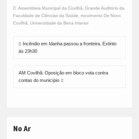
on
on
on
Facebook
WhatsApp
Twitter
Assembleia Municipal da Covilhã
,
Grande Auditório da
(Opens
(Opens
(Opens
in
in
in
Faculdade de Ciências da Saúde
,
movimento De Novo
new
new
new
window)
window)
window)
Covilhã
,
Universidade da Beira Interior
Navegação
Incêndio em Idanha passou a fronteira. Extinto
de
às 23h30
artigos
AM Covilhã: Oposição em bloco vota contra
contas do município
No Ar