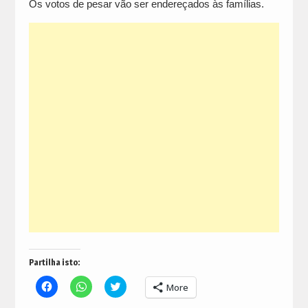
Os votos de pesar vão ser endereçados às famílias.
Partilha isto:
Click
Click
Click
More
to
to
to
share
share
share