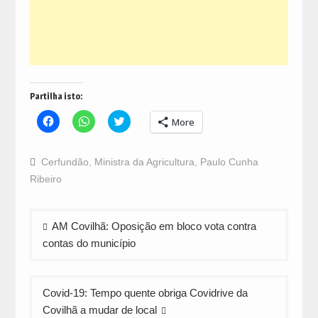
Partilha isto:
Click
Click
Click
More
to
to
to
share
share
share
on
on
on
Facebook
WhatsApp
Twitter
Cerfundão
,
Ministra da Agricultura
,
Paulo Cunha
(Opens
(Opens
(Opens
in
in
in
Ribeiro
new
new
new
window)
window)
window)
Navegação
AM Covilhã: Oposição em bloco vota contra
de
contas do município
artigos
Covid-19: Tempo quente obriga Covidrive da
Covilhã a mudar de local