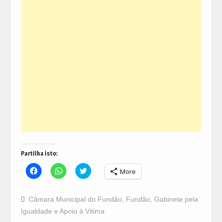
Partilha isto:
Click
Click
Click
More
to
to
to
share
share
share
on
on
on
Facebook
WhatsApp
Twitter
Câmara Municipal do Fundão
,
Fundão
,
Gabinete pela
(Opens
(Opens
(Opens
in
in
in
Igualdade e Apoio à Vitima
new
new
new
window)
window)
window)