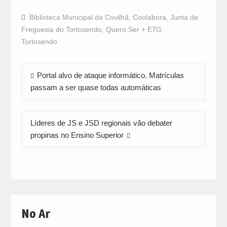
on
on
on
Facebook
WhatsApp
Twitter
Biblioteca Municipal da Covilhã
,
Coolabora
,
Junta de
(Opens
(Opens
(Opens
in
in
in
Freguesia do Tortosendo
,
Quero Ser + E7G
,
new
new
new
window)
window)
window)
Tortosendo
Navegação
Portal alvo de ataque informático. Matrículas
de
passam a ser quase todas automáticas
artigos
Líderes de JS e JSD regionais vão debater
propinas no Ensino Superior
No Ar