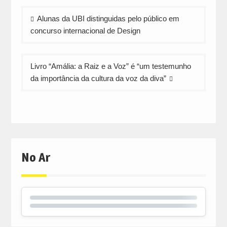
new
new
new
window)
window)
window)
Navegação
Alunas da UBI distinguidas pelo público em
de
concurso internacional de Design
artigos
Livro “Amália: a Raiz e a Voz” é “um testemunho
da importância da cultura da voz da diva”
No Ar