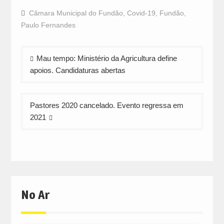
on
on
on
Facebook
WhatsApp
Twitter
Câmara Municipal do Fundão
,
Covid-19
,
Fundão
,
(Opens
(Opens
(Opens
in
in
in
Paulo Fernandes
new
new
new
window)
window)
window)
Navegação
Mau tempo: Ministério da Agricultura define
de
apoios. Candidaturas abertas
artigos
Pastores 2020 cancelado. Evento regressa em
2021
No Ar