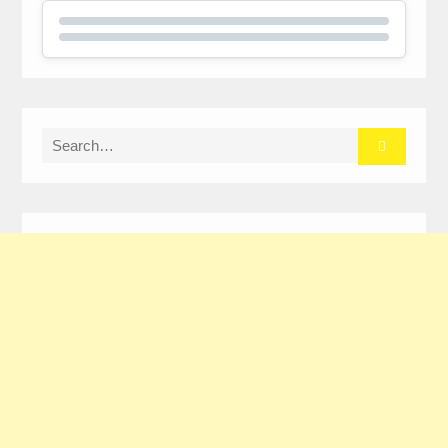
Search
for: