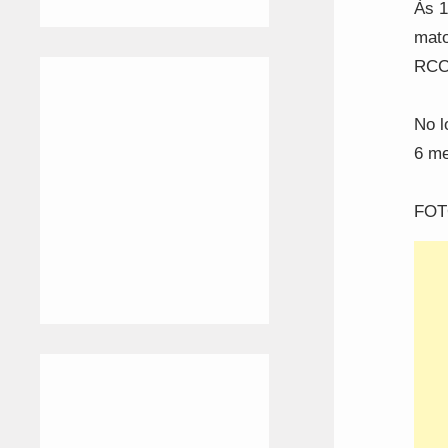
Às 1
mato
RCC 
No l
6 me
FOT