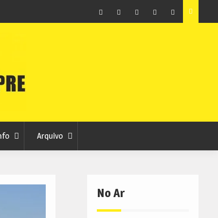
raia
Município de Belmonte alerta para tentativa de fraude
em nome da autarquia
Facebook
Instagram
Twitter
RSS
No
RCC
RCC
Ar
nfo
Arquivo
No Ar