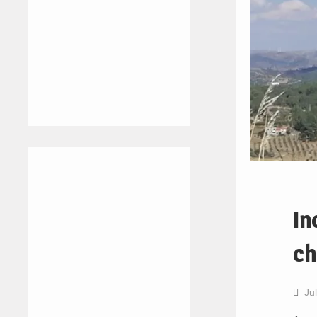
In
ch
Ju