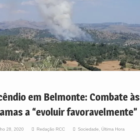
cêndio em Belmonte: Combate às
amas a “evoluir favoravelmente”
lho 28, 2020
Redação RCC
Sociedade
,
Última Hora