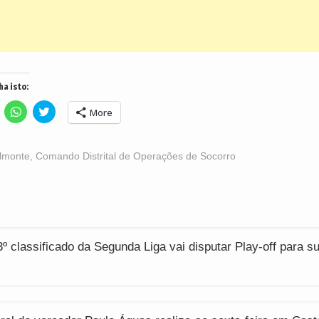
ha isto:
lick
Click
Click
More
o
to
to
hare
share
share
n
on
on
acebook
WhatsApp
Twitter
Opens
(Opens
(Opens
lmonte
,
Comando Distrital de Operações de Socorro
n
in
in
ew
new
new
indow)
window)
window)
ção
 3º classificado da Segunda Liga vai disputar Play-off para su