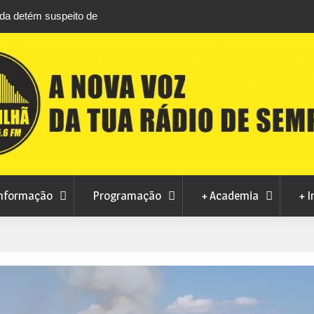
áfico de droga com
Unhais da Serra estreia Sound Sessions na p
fluvial este fim de semana
nformação
Programação
+ Academia
+ I