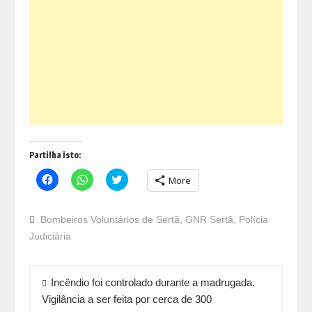
Partilha isto:
Click
Click
Click
More
to
to
to
share
share
share
on
on
on
Facebook
WhatsApp
Twitter
Bombeiros Voluntários de Sertã
,
GNR Sertã
,
Polícia
(Opens
(Opens
(Opens
in
in
in
Judiciária
new
new
new
window)
window)
window)
Navegação
Incêndio foi controlado durante a madrugada.
de
Vigilância a ser feita por cerca de 300