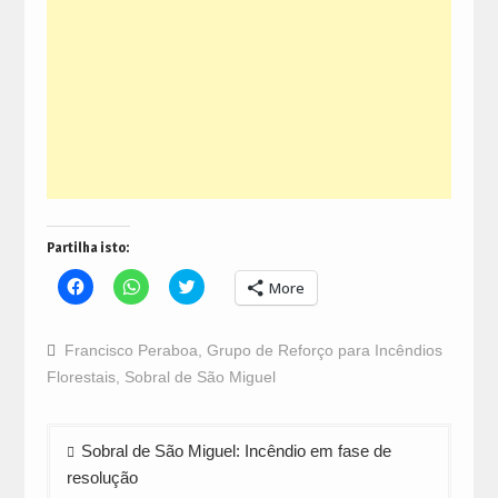
Partilha isto:
Click
Click
Click
More
to
to
to
share
share
share
on
on
on
Facebook
WhatsApp
Twitter
Francisco Peraboa
,
Grupo de Reforço para Incêndios
(Opens
(Opens
(Opens
in
in
in
Florestais
,
Sobral de São Miguel
new
new
new
window)
window)
window)
Navegação
Sobral de São Miguel: Incêndio em fase de
de
resolução