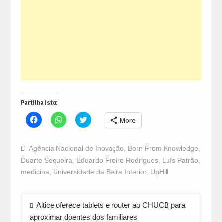
Partilha isto:
Click
Click
Click
More
to
to
to
share
share
share
on
on
on
Facebook
WhatsApp
Twitter
Agência Nacional de Inovação
,
Born From Knowledge
,
(Opens
(Opens
(Opens
in
in
in
Duarte Sequeira
,
Eduardo Freire Rodrigues
,
Luís Patrão
,
new
new
new
window)
window)
window)
medicina
,
Universidade da Beira Interior
,
UpHill
Navegação
Altice oferece tablets e router ao CHUCB para
de
aproximar doentes dos familiares