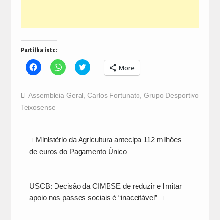
Partilha isto:
Click
Click
Click
More
to
to
to
share
share
share
on
on
on
Facebook
WhatsApp
Twitter
Assembleia Geral
,
Carlos Fortunato
,
Grupo Desportivo
(Opens
(Opens
(Opens
in
in
in
Teixosense
new
new
new
window)
window)
window)
Navegação
Ministério da Agricultura antecipa 112 milhões
de
de euros do Pagamento Único
artigos
USCB: Decisão da CIMBSE de reduzir e limitar
apoio nos passes sociais é “inaceitável”