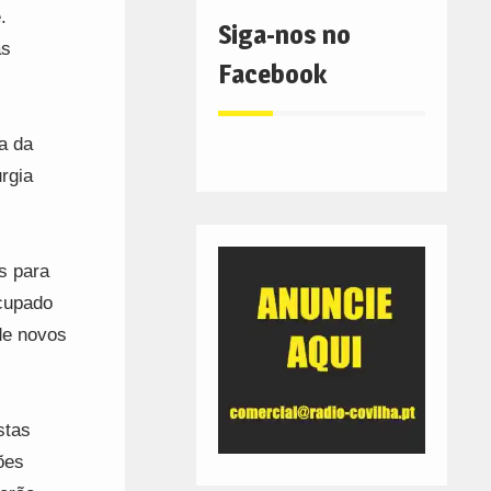
.
Siga-nos no
as
Facebook
a da
rgia
s para
cupado
de novos
stas
ões