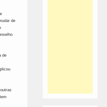
he
 mudar de
o
onselho
a de
plicou
 outras
 tem