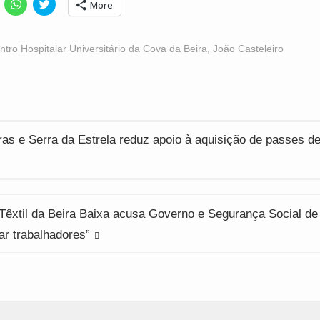
lick
Click
Click
More
o
to
to
hare
share
share
n
on
on
acebook
WhatsApp
Twitter
Opens
(Opens
(Opens
ntro Hospitalar Universitário da Cova da Beira
,
João Casteleiro
n
in
in
ew
new
new
indow)
window)
window)
ção
as e Serra da Estrela reduz apoio à aquisição de passes d
 Têxtil da Beira Baixa acusa Governo e Segurança Social de
ar trabalhadores”