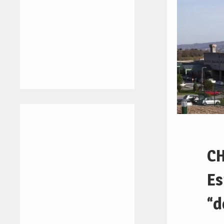
CH
Es
“d