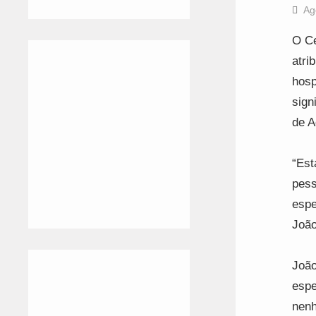
Ag
O Ce
atri
hosp
sign
de A
“Est
pess
espe
João
João
espe
nenh