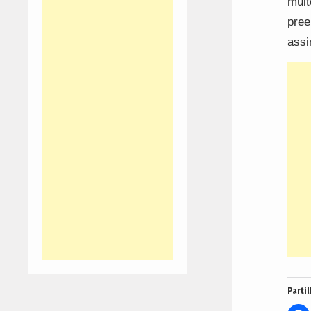
muit
pree
assi
Partil