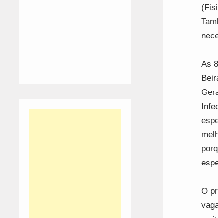
(Fis
Tamb
nece
As 8
Beir
Gera
Infe
espe
melh
porq
espe
O pr
vaga