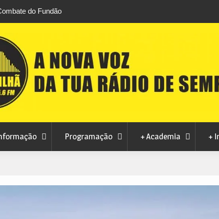
 Combate do Fundão
Transferência de competências na Educação
 Brazilian Jiu-Jitsu
défice de 2,1 milhões de euros na Covilhã
nformação
Programação
+ Academia
+ I