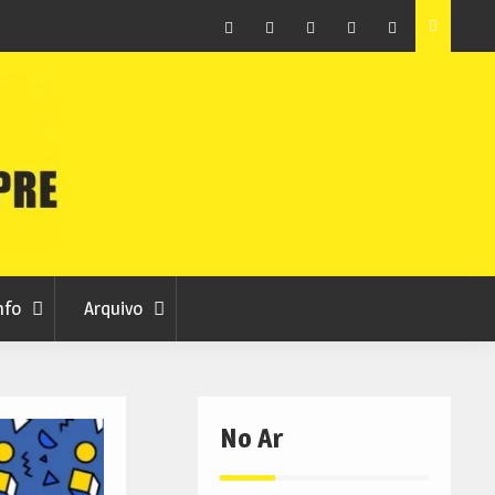
as avança
Centum Cellas entra na fase decisiva das Novas 7
Maravilhas de Portugal
Facebook
Instagram
Twitter
RSS
No
RCC
RCC
Ar
nfo
Arquivo
No Ar