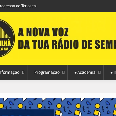
rtosendo a 14 de
Habitação a custos controlados em Manteig
para fase final sem risco de penalizações
nformação
Programação
+ Academia
+ I