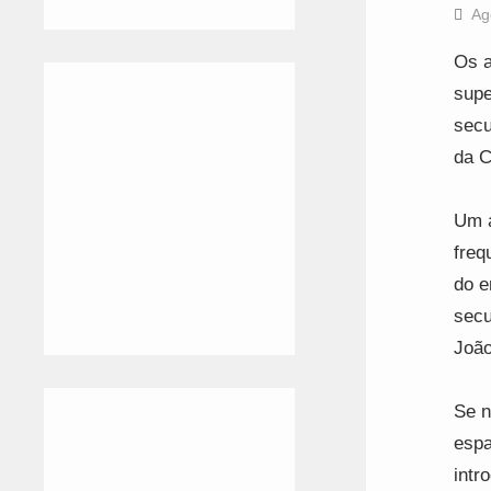
Ag
Os a
supe
secu
da C
Um a
freq
do e
secu
João
Se n
espa
intr