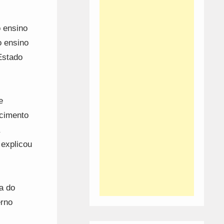
 ensino
o ensino
Estado
e
ecimento
 explicou
a do
erno