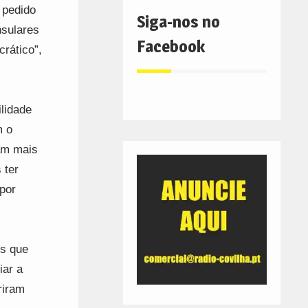
 pedido
Siga-nos no
nsulares
Facebook
crático”,
ilidade
m o
tam mais
 ter
por
s que
iar a
riram