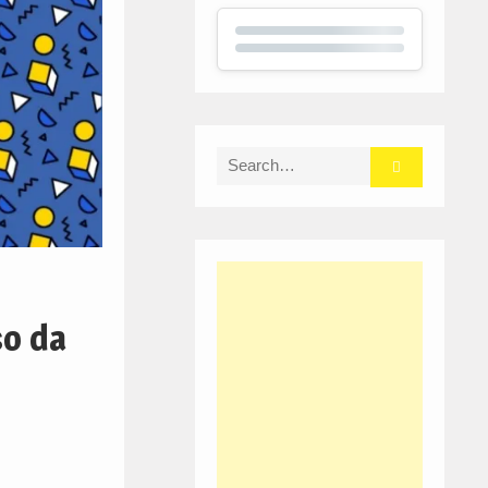
Search
for:
so da