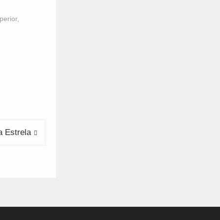
perior
,
a Estrela