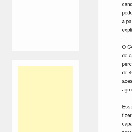
cand
pode
a pa
expl
O Go
de o
perc
de 4
aces
agru
Esse
fize
capa