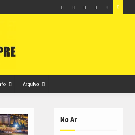
raia
Município de Belmonte alerta para tentativa de fraude
em nome da autarquia
Facebook
Instagram
Twitter
RSS
No
RCC
RCC
Ar
nfo
Arquivo
No Ar