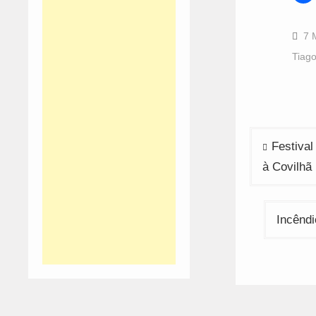
s
o
F
(
7 
i
n
Tiag
w
Navega
Festival
de
à Covilhã
artigos
Incêndi