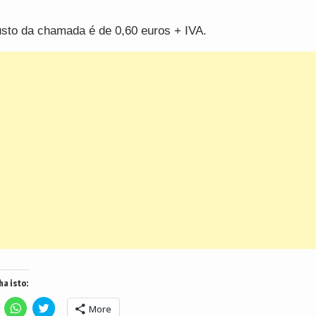
sto da chamada é de 0,60 euros + IVA.
ha isto:
lick
Click
Click
More
o
to
to