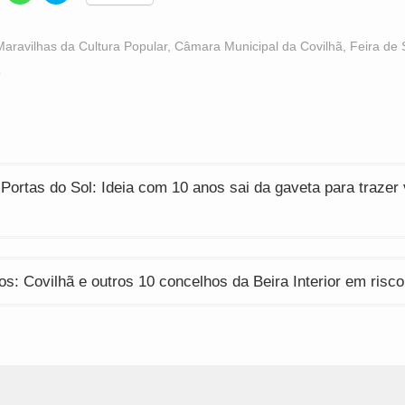
hare
share
share
n
on
on
acebook
WhatsApp
Twitter
Opens
(Opens
(Opens
Maravilhas da Cultura Popular
,
Câmara Municipal da Covilhã
,
Feira de
n
in
in
ew
new
new
o
indow)
window)
window)
ção
 Portas do Sol: Ideia com 10 anos sai da gaveta para trazer
os: Covilhã e outros 10 concelhos da Beira Interior em ris