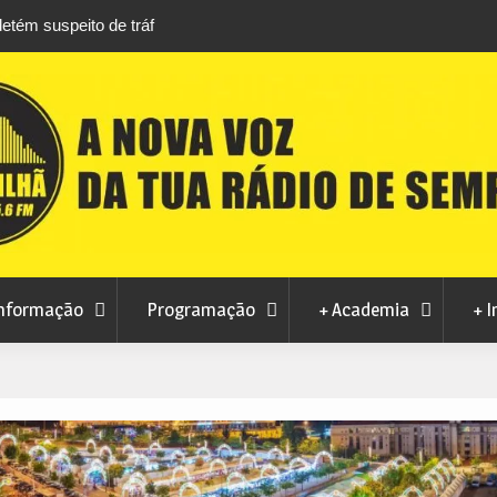
áfico de droga com
Unhais da Serra estreia Sound Sessions na p
fluvial este fim de semana
nformação
Programação
+ Academia
+ I