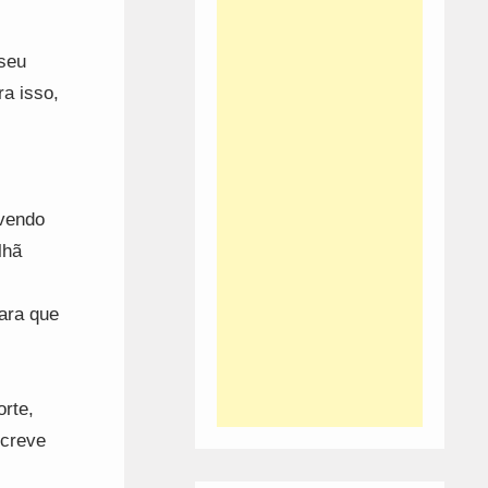
 seu
ra isso,
evendo
lhã
ara que
rte,
screve