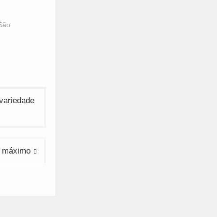
 São
 variedade
co máximo