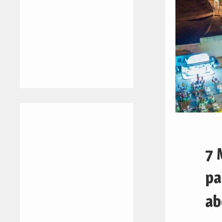
7 
pa
ab