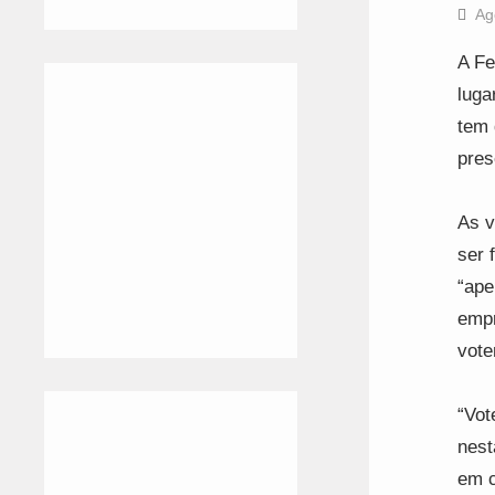
Ag
A Fe
luga
tem 
pres
As v
ser 
“ape
empr
vote
“Vot
nest
em c