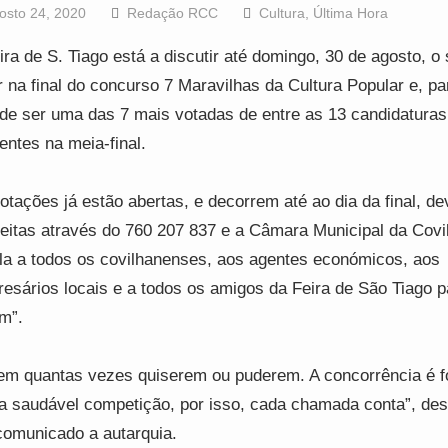
osto 24, 2020
Redação RCC
Cultura
,
Última Hora
ira de S. Tiago está a discutir até domingo, 30 de agosto, o
r na final do concurso 7 Maravilhas da Cultura Popular e, pa
de ser uma das 7 mais votadas de entre as 13 candidaturas
entes na meia-final.
otações já estão abertas, e decorrem até ao dia da final, d
feitas através do 760 207 837 e a Câmara Municipal da Covi
la a todos os covilhanenses, aos agentes económicos, aos
esários locais e a todos os amigos da Feira de São Tiago p
m”.
em quantas vezes quiserem ou puderem. A concorrência é fo
a saudável competição, por isso, cada chamada conta”, de
omunicado a autarquia.