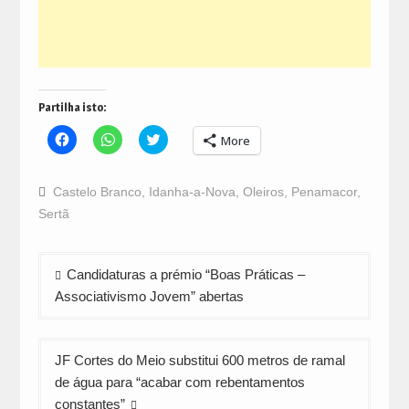
Partilha isto:
Click
Click
Click
More
to
to
to
share
share
share
on
on
on
Facebook
WhatsApp
Twitter
Castelo Branco
,
Idanha-a-Nova
,
Oleiros
,
Penamacor
,
(Opens
(Opens
(Opens
in
in
in
Sertã
new
new
new
window)
window)
window)
Navegação
Candidaturas a prémio “Boas Práticas –
de
Associativismo Jovem” abertas
artigos
JF Cortes do Meio substitui 600 metros de ramal
de água para “acabar com rebentamentos
constantes”