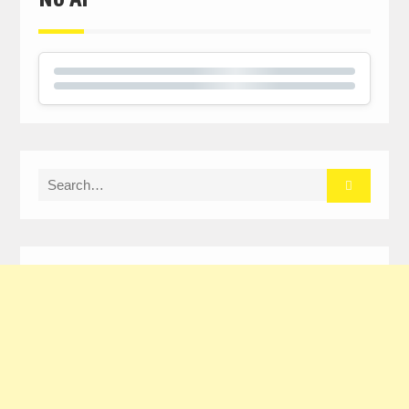
Search
for: