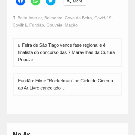
More
to
to
to
share
share
share
on
on
on
Facebook
WhatsApp
Twitter
Beira Interior
,
Belmonte
,
Cova da Beira
,
Covid-19
,
(Opens
(Opens
(Opens
in
in
in
Covilhã
,
Fundão
,
Gouveia
,
Mação
new
new
new
window)
window)
window)
Navegação
Feira de São Tiago vence fase regional e é
de
finalista do concurso das 7 Maravilhas da Cultura
artigos
Popular
Fundão: Filme “Rocketman” no Ciclo de Cinema
ao Ar Livre cancelado
No Ar