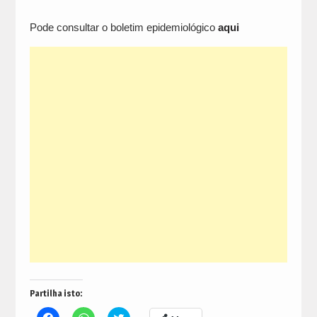
Pode consultar o boletim epidemiológico
aqui
Partilha isto:
Click
Click
Click