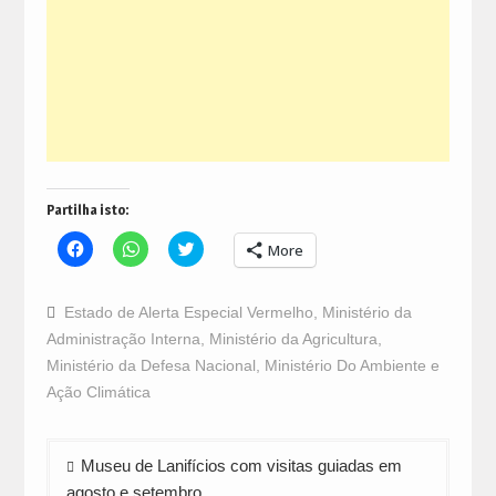
Partilha isto:
Click
Click
Click
More
to
to
to
share
share
share
on
on
on
Facebook
WhatsApp
Twitter
Estado de Alerta Especial Vermelho
,
Ministério da
(Opens
(Opens
(Opens
in
in
in
Administração Interna
,
Ministério da Agricultura
,
new
new
new
window)
window)
window)
Ministério da Defesa Nacional
,
Ministério Do Ambiente e
Ação Climática
Navegação
Museu de Lanifícios com visitas guiadas em
de
agosto e setembro