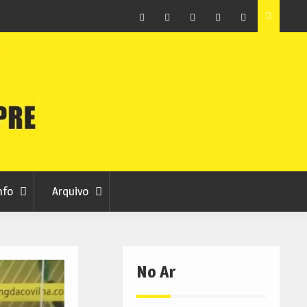
ção que
Covilhã avança com a desmaterialização do Arquivo
Municipal
Facebook
Instagram
Twitter
RSS
No
RCC
RCC
Ar
nfo
Arquivo
No Ar