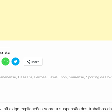
ha isto:
lick
Click
Click
More
o
to
to
hare
share
share
n
on
on
acebook
WhatsApp
Twitter
Opens
(Opens
(Opens
canenense
,
Casa Pia
,
Leixões
,
Lewis Enoh
,
Sourense
,
Sporting da Cov
n
in
in
ew
new
new
indow)
window)
window)
ção
ilhã exige explicações sobre a suspensão dos trabalhos da