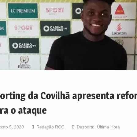
orting da Covilhã apresenta refo
ra o ataque
osto 5, 2020
Redação RCC
Desporto
,
Última Hora