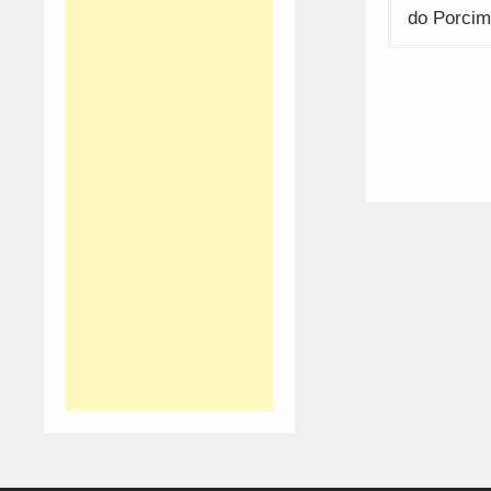
de
do Porcim
artigos