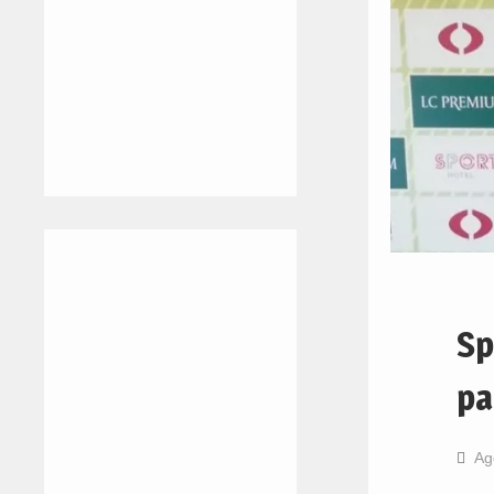
Sp
pa
Ag