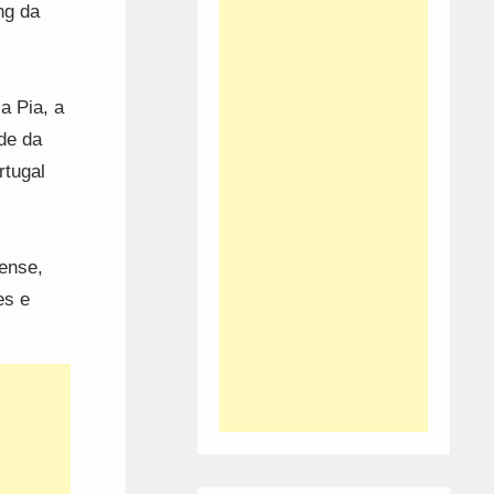
ng da
a Pia, a
de da
rtugal
ense,
es e