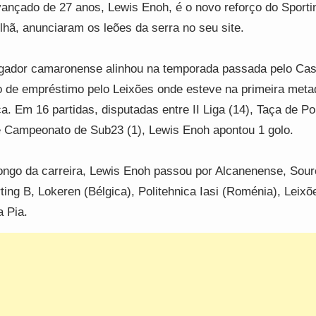
ançado de 27 anos, Lewis Enoh, é o novo reforço do Sporti
lhã, anunciaram os leões da serra no seu site.
gador camaronense alinhou na temporada passada pelo Cas
lo de empréstimo pelo Leixões onde esteve na primeira meta
a. Em 16 partidas, disputadas entre II Liga (14), Taça de Po
e Campeonato de Sub23 (1), Lewis Enoh apontou 1 golo.
ongo da carreira, Lewis Enoh passou por Alcanenense, Sour
ting B, Lokeren (Bélgica), Politehnica Iasi (Roménia), Leixõ
 Pia.