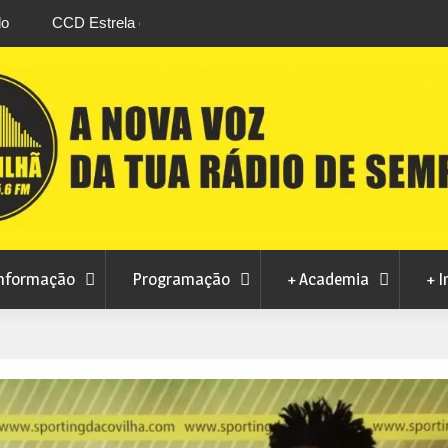
stival da
Feira Terras do Lince prepara futuro após edi
levou milhares de visitantes a Penamacor
nformação
Programação
+ Academia
+ I