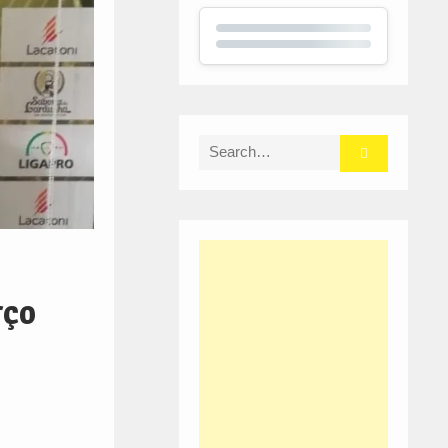
Search
for:
rço