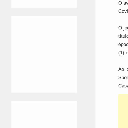
O av
Covi
O jo
títu
époc
(1) 
Ao l
Spor
Casa