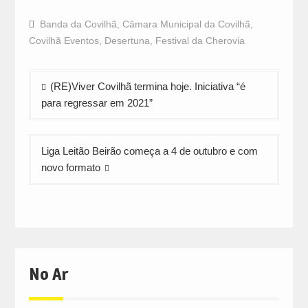
share
share
share
on
on
on
Facebook
WhatsApp
Twitter
Banda da Covilhã
,
Câmara Municipal da Covilhã
,
(Opens
(Opens
(Opens
in
in
in
Covilhã Eventos
,
Desertuna
,
Festival da Cherovia
new
new
new
window)
window)
window)
Navegação
(RE)Viver Covilhã termina hoje. Iniciativa “é
de
para regressar em 2021”
artigos
Liga Leitão Beirão começa a 4 de outubro e com
novo formato
No Ar