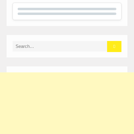
Search
for: