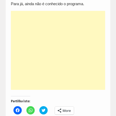
Para já, ainda não é conhecido o programa.
Partilha isto:
Click
Click
Click
More
to
to
to