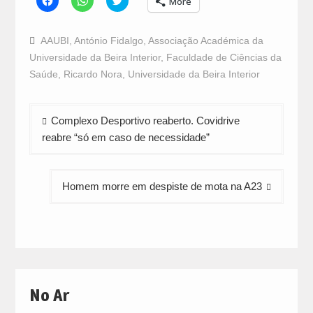
More
to
to
to
share
share
share
on
on
on
Facebook
WhatsApp
Twitter
AAUBI
,
António Fidalgo
,
Associação Académica da
(Opens
(Opens
(Opens
in
in
in
Universidade da Beira Interior
,
Faculdade de Ciências da
new
new
new
window)
window)
window)
Saúde
,
Ricardo Nora
,
Universidade da Beira Interior
Navegação
Complexo Desportivo reaberto. Covidrive
de
reabre “só em caso de necessidade”
artigos
Homem morre em despiste de mota na A23
No Ar