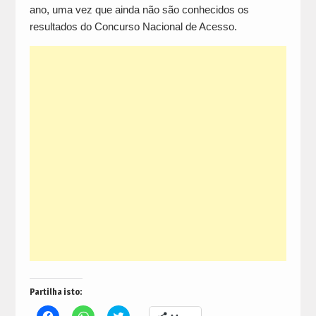
ano, uma vez que ainda não são conhecidos os
resultados do Concurso Nacional de Acesso.
Partilha isto:
Click
Click
Click