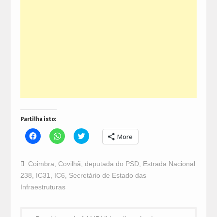
Partilha isto:
Click
Click
Click
More
to
to
to
share
share
share
on
on
on
Facebook
WhatsApp
Twitter
Coimbra
,
Covilhã
,
deputada do PSD
,
Estrada Nacional
(Opens
(Opens
(Opens
in
in
in
238
,
IC31
,
IC6
,
Secretário de Estado das
new
new
new
window)
window)
window)
Infraestruturas
Navegação