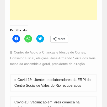
Partilha isto:
Click
Click
Click
More
to
to
to
share
share
share
on
on
on
Facebook
WhatsApp
Twitter
Centro de Apoio a Crianças e Idosos de Cortes
,
(Opens
(Opens
(Opens
in
in
in
Conselho Fiscal
,
eleições
,
José Armando Serra dos Reis
,
new
new
new
window)
window)
window)
mesa da assembleia geral
,
presidente da direção
Navegação
Covid-19: Utentes e colaboradores da ERPI do
de
Centro Social de Vales do Rio recuperados
artigos
Covid-19: Vacinação em lares começa na