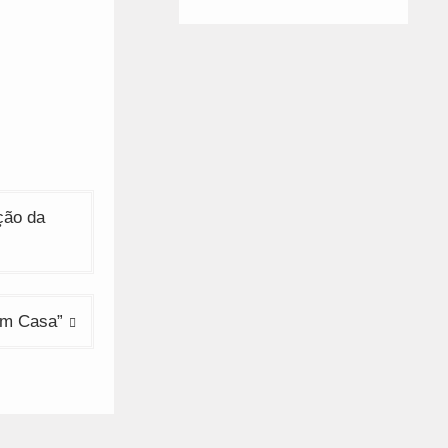
ção da
em Casa”