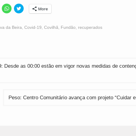
lick
Click
Click
More
o
to
to
hare
share
share
n
on
on
acebook
WhatsApp
Twitter
Opens
(Opens
(Opens
va da Beira
,
Covid-19
,
Covilhã
,
Fundão
,
recuperados
n
in
in
ew
new
new
indow)
window)
window)
ção
9: Desde as 00:00 estão em vigor novas medidas de conten
Peso: Centro Comunitário avança com projeto “Cuidar 