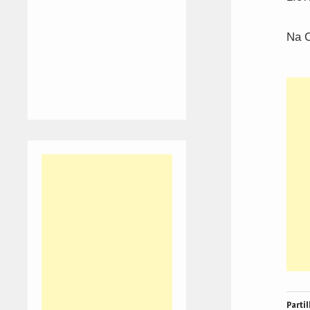
Na C
Partil