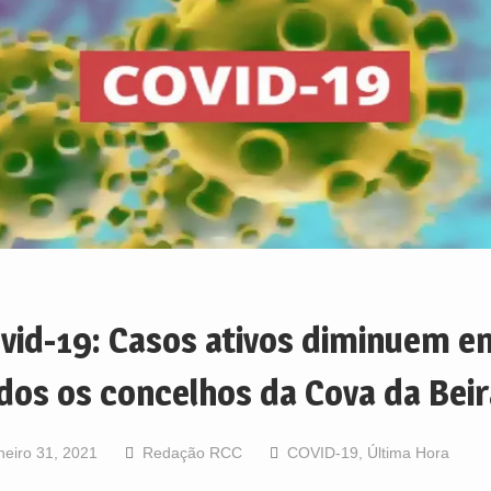
vid-19: Casos ativos diminuem e
dos os concelhos da Cova da Beir
neiro 31, 2021
Redação RCC
COVID-19
,
Última Hora