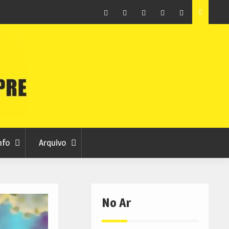
e fraude
Cinema ao ar livre anima noites de agosto na Piscina
do Teixoso
Facebook
Instagram
Twitter
RSS
No
RCC
RCC
Ar
nfo
Arquivo
No Ar