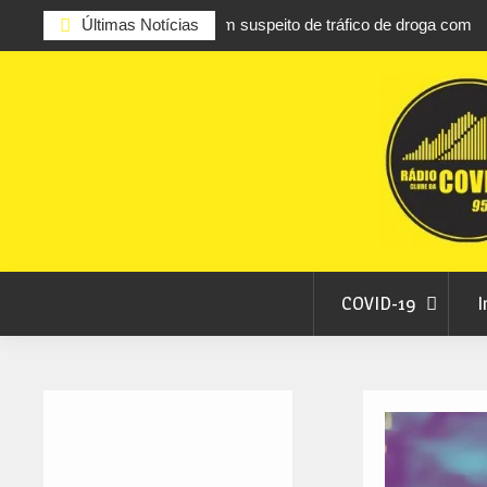
eito de tráfico de droga com
Últimas Notícias
Unhais da Serra estreia Sound Ses
fluvial este fim de semana
Skip
to
content
COVID-19
I