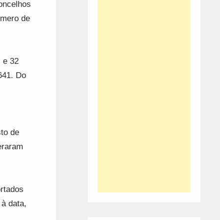
oncelhos
úmero de
 e 32
641. Do
to de
eraram
rtados
 à data,