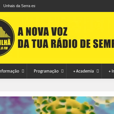
sions na praia
Município de Belmonte alerta para tentativa d
em nome da autarquia
nformação
Programação
+ Academia
+ I