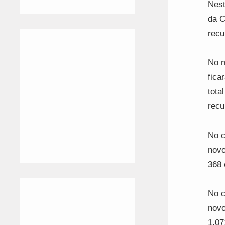
Nest
da C
recu
No m
fica
tota
recu
No c
novo
368 
No c
novo
1.07