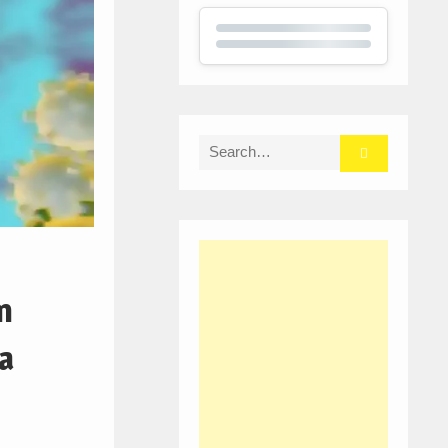
Search
for:
m
a