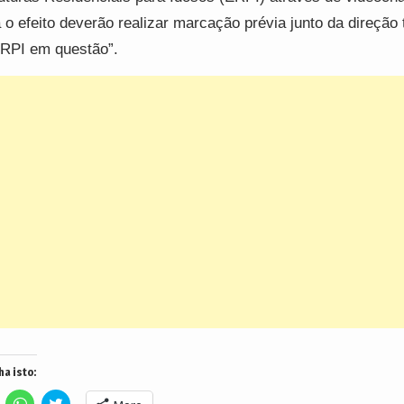
 o efeito deverão realizar marcação prévia junto da direção 
RPI em questão”.
ha isto:
lick
Click
Click