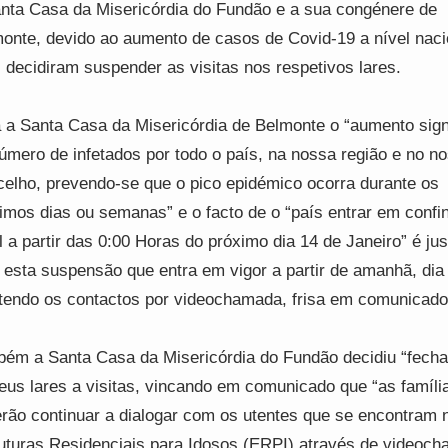
nta Casa da Misericórdia do Fundão e a sua congénere de
onte, devido ao aumento de casos de Covid-19 a nível naci
l decidiram suspender as visitas nos respetivos lares.
 a Santa Casa da Misericórdia de Belmonte o “aumento signi
úmero de infetados por todo o país, na nossa região e no n
elho, prevendo-se que o pico epidémico ocorra durante os
imos dias ou semanas” e o facto de o “país entrar em conf
l a partir das 0:00 Horas do próximo dia 14 de Janeiro” é jus
 esta suspensão que entra em vigor a partir de amanhã, dia
endo os contactos por videochamada, frisa em comunicado
ém a Santa Casa da Misericórdia do Fundão decidiu “fecha
eus lares a visitas, vincando em comunicado que “as famíli
rão continuar a dialogar com os utentes que se encontram 
uturas Residenciais para Idosos (ERPI) através de videoc