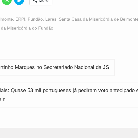
More
o
to
to
hare
share
share
n
on
on
acebook
WhatsApp
Twitter
Opens
(Opens
(Opens
lmonte
,
ERPI
,
Fundão
,
Lares
,
Santa Casa da Misericórdia de Belmont
n
in
in
ew
new
new
 da Misericórdia do Fundão
indow)
window)
window)
ção
rtinho Marques no Secretariado Nacional da JS
iais: Quase 53 mil portugueses já pediram voto antecipado
e