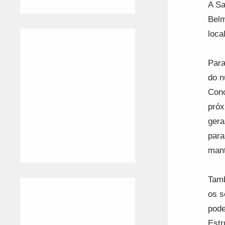
A Sa
Belm
loca
Para
do n
Conc
próx
gera
para
mant
Tamb
os s
pode
Estr