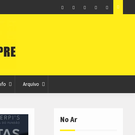
ção que
Covilhã avança com a desmaterialização do Arquivo
Municipal
Facebook
Instagram
Twitter
RSS
No
RCC
RCC
Ar
nfo
Arquivo
No Ar