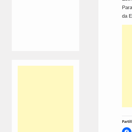
Para
da E
Partil
C