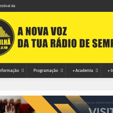
stival da
Feira Terras do Lince prepara futuro após edi
levou milhares de visitantes a Penamacor
nformação
Programação
+ Academia
+ I