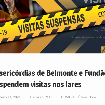
sericórdias de Belmonte e Fundã
spendem visitas nos lares
neiro 11, 2021
Redação RCC
COVID-19
,
Última Hora