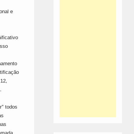
onal e
ficativo
osso
inamento
tificação
 12,
.
r” todos
as
nas
hamada.