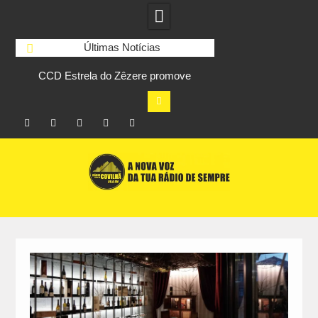
Últimas Notícias
re
CCD Estrela do Zêzere promove
Feira Terras do Li
Festival da Juventude entre 9 e 15 de
após edição que l
agosto
visitantes 
Facebook
Instagram
Twitter
RSS
No
Skip
RCC
RCC
Ar
to
content