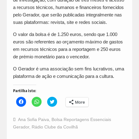
a recursos técnicos, humanos e financeiros fornecidos
pelo Gerador, que serão publicadas integralmente nas
suas plataformas: revista, site e redes sociais.
O valor da bolsa é de 1.250 euros, sendo que 1.000
euros são referentes ao orçamento máximo de gastos
em recursos técnicos para a reportagem e 250 euros
de prémio monetário para o vencedor.
O Gerador é uma associação sem fins lucrativos, uma
plataforma de ação e comunicação para a cultura.
Partilha isto:
Click
Click
Click
More
to
to
to
share
share
share
on
on
on
Facebook
WhatsApp
Twitter
Ana Sofia Paiva
,
Bolsa Reportagens Essenciais
(Opens
(Opens
(Opens
in
in
in
Gerador
,
Rádio Clube da Covilhã
new
new
new
window)
window)
window)