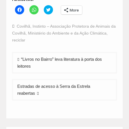
Click
Click
Click
More
to
to
to
share
share
share
on
on
on
Facebook
WhatsApp
Twitter
Covilhã
,
Instinto – Associação Protetora de Animais da
(Opens
(Opens
(Opens
in
in
in
Covilhã
,
Ministério do Ambiente e da Ação Climática
,
new
new
new
window)
window)
window)
reciclar
Navegação
“Livros no Bairro” leva literatura à porta dos
de
leitores
artigos
Estradas de acesso à Serra da Estrela
reabertas