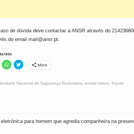
aso de dúvida deve contactar a ANSR através do 21423680
vés do email mail@ansr.pt.
ha isto:
lick
Click
Click
More
o
to
to
hare
share
share
n
on
on
acebook
WhatsApp
Twitter
Opens
(Opens
(Opens
toridade Nacional de Segurança Rodoviária
,
emails falsos
,
fraude
n
in
in
ew
new
new
indow)
window)
window)
ção
a eletrónica para homem que agredia companheira na presen