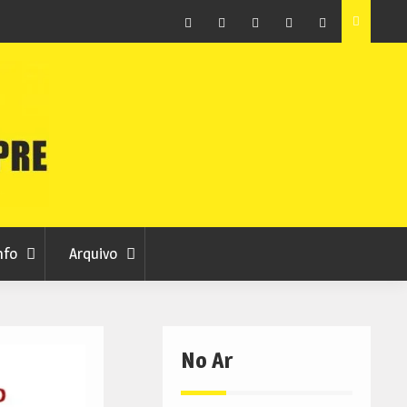
vas 7
Sporting da Covilhã entra na Liga 3 com vitória por 2-0
frente ao UD Santarém
Facebook
Instagram
Twitter
RSS
No
RCC
RCC
Ar
nfo
Arquivo
No Ar