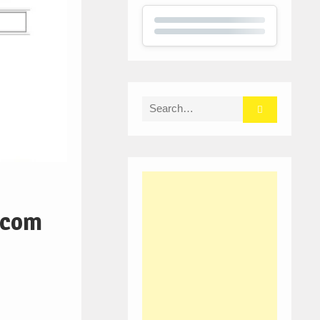
Search
for:
s com