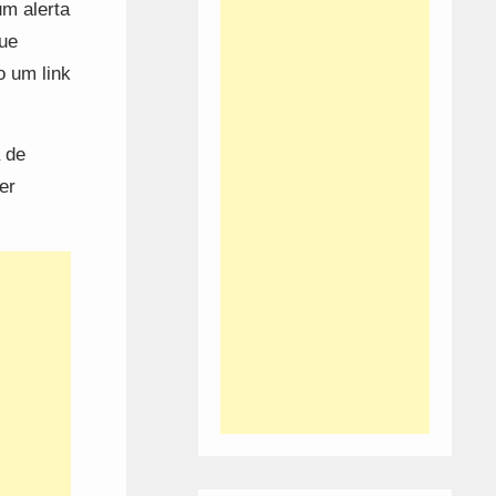
m alerta
ue
o um link
a de
er