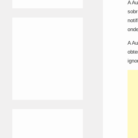
A Au
sobr
noti
onde
A Au
obte
igno