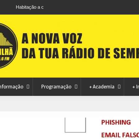
m Manteigas avança
Centum Cellas entra na fase decisiva das No
izações
Maravilhas de Portugal
nformação
Programação
+ Academia
+ I