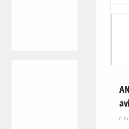
AN
av
Fe