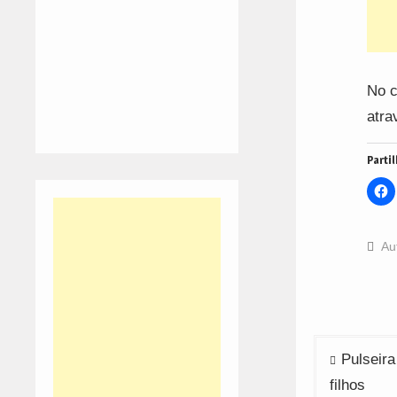
No c
atra
Partil
C
t
s
o
F
(
Au
i
n
w
Navega
Pulseir
de
filhos