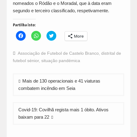
nomeados o Ródão e o Moradal, que à data eram
segundo e terceiro classificado, respetivamente.
Partilha isto:
Click
Click
Click
More
to
to
to
share
share
share
on
on
on
Facebook
WhatsApp
Twitter
Associação de Futebol de Castelo Branco
,
distrital de
(Opens
(Opens
(Opens
in
in
in
futebol sénior
,
situação pandémica
new
new
new
window)
window)
window)
Navegação
Mais de 130 operacionais e 41 viaturas
de
combatem incêndio em Seia
artigos
Covid-19: Covilhã regista mais 1 óbito. Ativos
baixam para 22