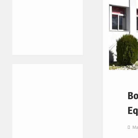
Bo
Eq
Ma