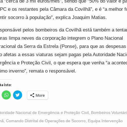
a “cerca de 3 mil euros/mês”, sendo que “50% do valor é p
C e os restantes pela Câmara da Covilhã”, e é “a melhor 
ntir socorro à população”, explica Joaquim Matias.
sponsável pelos bombeiros da Covilhã está também a tenta
uras limpa neves da corporação integrem o Plano Nacional
acional da Serra da Estrela (Ponse), para que as despesas
o afetas a essas viaturas sejam pagas pela Autoridade Naci
gência e Proteção Civil, o que espera que venha “a acontec
imo inverno”, remata o responsável.
ha isto:
lick
Click
Click
More
o
to
to
hare
share
share
n
on
on
acebook
WhatsApp
Twitter
Opens
(Opens
(Opens
toridade Nacional de Emergência e Proteção Civil
,
Bombeiros Voluntár
n
in
in
ew
new
new
hã
,
Comando Distrital de Operações de Socorro
,
Equipa Intervenção
indow)
window)
window)