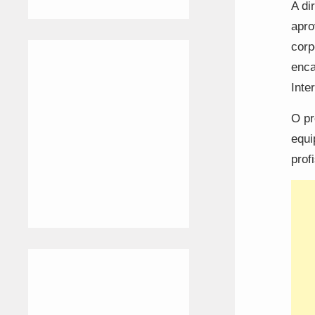
A di
apro
corp
enca
Inte
O pr
equi
prof