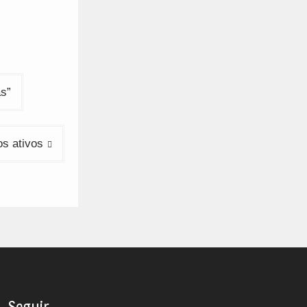
s”
os ativos
Seguir