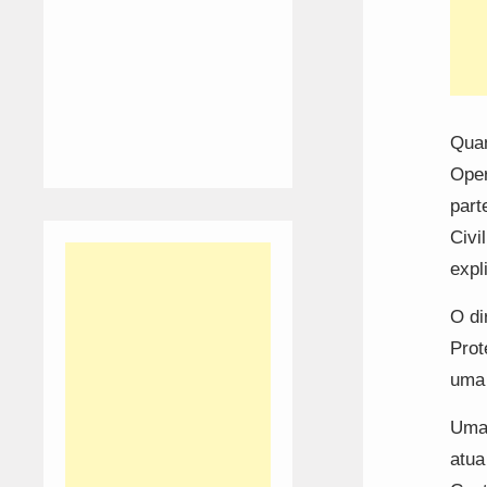
Quan
Oper
part
Civi
expl
O di
Prot
uma 
Uma 
atua