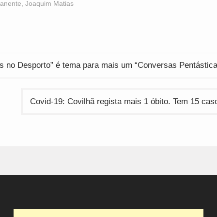
anente
,
Joaquim Matias
ção
os no Desporto” é tema para mais um “Conversas Pentástica
Covid-19: Covilhã regista mais 1 óbito. Tem 15 cas