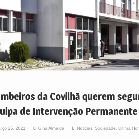
mbeiros da Covilhã querem seg
uipa de Intervenção Permanente
rço 25, 2021
Gina Almeida
Noticias
,
Sociedade
,
Última Ho