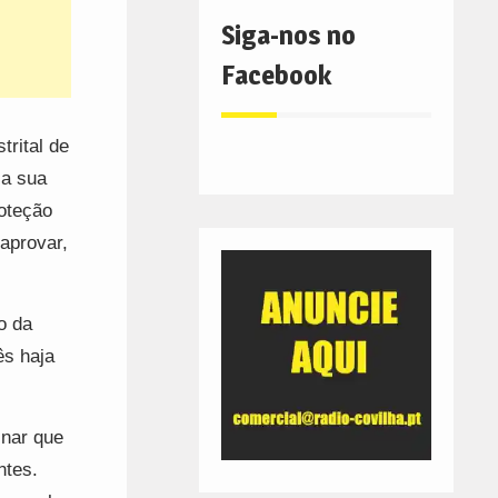
Siga-nos no
Facebook
rital de
 a sua
roteção
aprovar,
o da
ês haja
inar que
ntes.