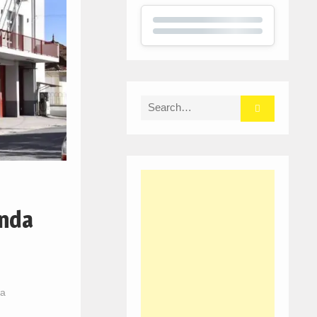
Search
for:
unda
ra