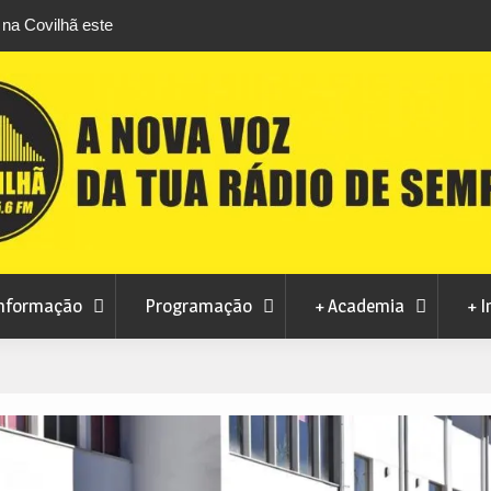
ulga bilhética para a nova época
Docente da UBI nomeada para pr
área da formação turística
nformação
Programação
+ Academia
+ I