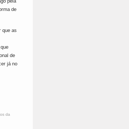
ago pela
forma de
r que as
 que
onal de
er já no
ios da