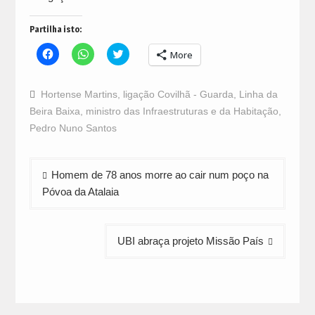
Partilha isto:
Click
Click
Click
More
to
to
to
share
share
share
on
on
on
Facebook
WhatsApp
Twitter
Hortense Martins
,
ligação Covilhã - Guarda
,
Linha da
(Opens
(Opens
(Opens
in
in
in
Beira Baixa
,
ministro das Infraestruturas e da Habitação
,
new
new
new
window)
window)
window)
Pedro Nuno Santos
Navegação
Homem de 78 anos morre ao cair num poço na
de
Póvoa da Atalaia
artigos
UBI abraça projeto Missão País