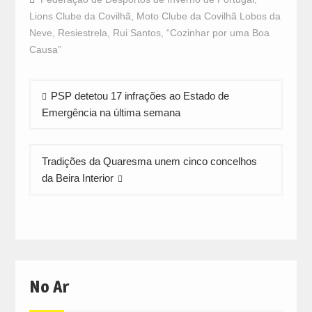
(Opens
(Opens
(Opens
in
in
in
Lions Clube da Covilhã
,
Moto Clube da Covilhã Lobos da
new
new
new
window)
window)
window)
Neve
,
Resiestrela
,
Rui Santos
,
“Cozinhar por uma Boa
Causa”
Navegação
PSP detetou 17 infrações ao Estado de
de
Emergência na última semana
artigos
Tradições da Quaresma unem cinco concelhos
da Beira Interior
No Ar