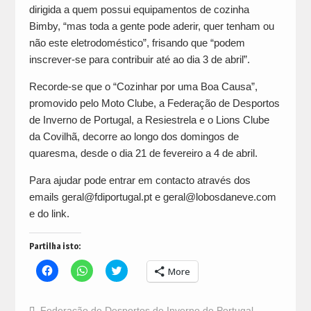
dirigida a quem possui equipamentos de cozinha
Bimby, “mas toda a gente pode aderir, quer tenham ou
não este eletrodoméstico”, frisando que “podem
inscrever-se para contribuir até ao dia 3 de abril”.
Recorde-se que o “Cozinhar por uma Boa Causa”,
promovido pelo Moto Clube, a Federação de Desportos
de Inverno de Portugal, a Resiestrela e o Lions Clube
da Covilhã, decorre ao longo dos domingos de
quaresma, desde o dia 21 de fevereiro a 4 de abril.
Para ajudar pode entrar em contacto através dos
emails geral@fdiportugal.pt e geral@lobosdaneve.com
e do link.
Partilha isto:
Click
Click
Click
More
to
to
to
share
share
share
on
on
on
Facebook
WhatsApp
Twitter
Federação de Desportos de Inverno de Portugal
,