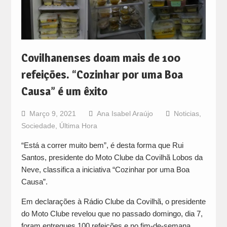
Covilhanenses doam mais de 100
refeições. “Cozinhar por uma Boa
Causa” é um êxito
Março 9, 2021
Ana Isabel Araújo
Noticias
,
Sociedade
,
Última Hora
“Está a correr muito bem”, é desta forma que Rui
Santos, presidente do Moto Clube da Covilhã Lobos da
Neve, classifica a iniciativa “Cozinhar por uma Boa
Causa”.
Em declarações à Rádio Clube da Covilhã, o presidente
do Moto Clube revelou que no passado domingo, dia 7,
foram entregues 100 refeições e no fim-de-semana