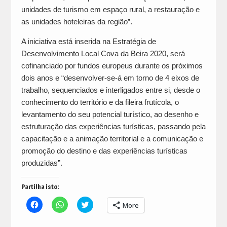
unidades de turismo em espaço rural, a restauração e
as unidades hoteleiras da região”.
A iniciativa está inserida na Estratégia de
Desenvolvimento Local Cova da Beira 2020, será
cofinanciado por fundos europeus durante os próximos
dois anos e “desenvolver-se-á em torno de 4 eixos de
trabalho, sequenciados e interligados entre si, desde o
conhecimento do território e da fileira frutícola, o
levantamento do seu potencial turístico, ao desenho e
estruturação das experiências turísticas, passando pela
capacitação e a animação territorial e a comunicação e
promoção do destino e das experiências turísticas
produzidas”.
Partilha isto:
Click
Click
Click
More
to
to
to
share
share
share
on
on
on