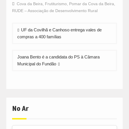
Facebook
WhatsApp
Twitter
Cova da Beira
,
Frutiturismo
,
Pomar da Cova da Beira
,
(Opens
(Opens
(Opens
in
in
in
RUDE – Associação de Desenvolvimento Rural
new
new
new
window)
window)
window)
Navegação
UF da Covilhã e Canhoso entrega vales de
de
compras a 400 famílias
artigos
Joana Bento é a candidata do PS à Câmara
Municipal do Fundão
No Ar