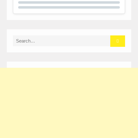
Search
for: