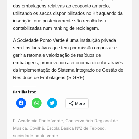
das embalagens relativas ao ecoponto amarelo,
utilizando os sacos disponibilizados no Kit aquando da
inscrição, que posteriormente são recolhidas e
contabilizadas num ranking de reciclagem.
A Sociedade Ponto Verde é uma instituição privada
sem fins lucrativos que tem por missão organizar e
gerir a retoma e valorização de resíduos de
embalagens, promovendo a economia circular através
da implementação do Sistema Integrado de Gestão de
Resíduos de Embalagens (SIGRE).
Partilha isto:
Click
Click
Click
More
to
to
to
share
share
share
on
on
on
Facebook
WhatsApp
Twitter
Academia Ponto Verde
,
Conservatório Regional de
(Opens
(Opens
(Opens
in
in
in
Musica
,
Covilhã
,
Escola Básica Nº2 de Teixoso
,
new
new
new
window)
window)
window)
sociedade ponto verde