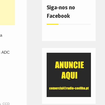
Siga-nos no
Facebook
pa
s ADC
a
,
CCD