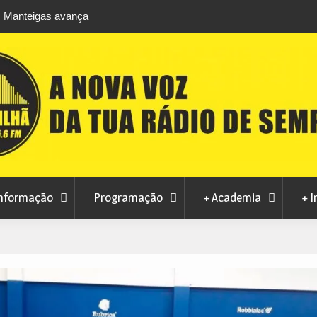
m Manteigas avança
Centum Cellas entra na fase decisiva das No
izações
Maravilhas de Portugal
nformação
Programação
+ Academia
+ I