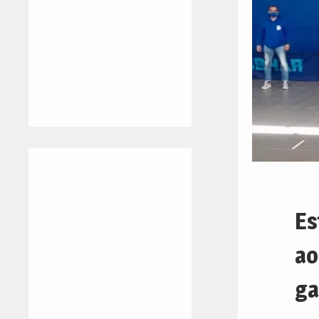
Es
ao
ga