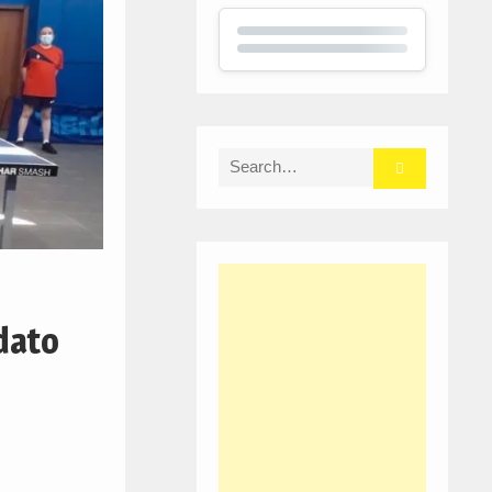
Search
for:
dato