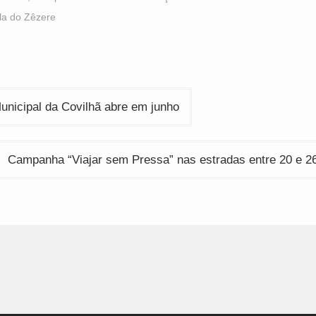
n
in
in
ew
new
new
la do Zêzere
indow)
window)
window)
ção
unicipal da Covilhã abre em junho
Campanha “Viajar sem Pressa” nas estradas entre 20 e 26