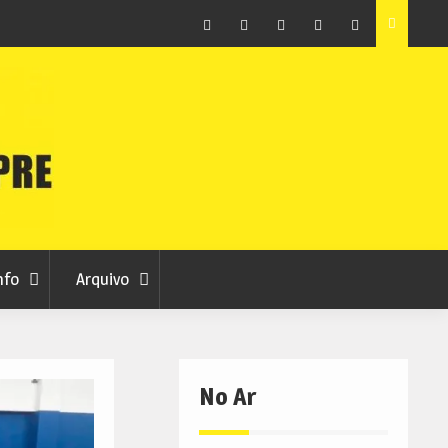
vas 7
Sporting da Covilhã entra na Liga 3 com vitória por 2-0
frente ao UD Santarém
Facebook
Instagram
Twitter
RSS
No
RCC
RCC
Ar
nfo
Arquivo
No Ar