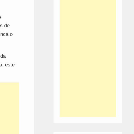
s
is de
inca o
 da
a, este