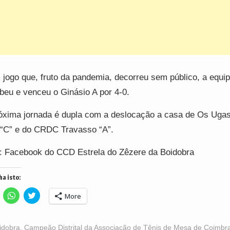
jogo que, fruto da pandemia, decorreu sem público, a equi
beu e venceu o Ginásio A por 4-0.
óxima jornada é dupla com a deslocação a casa de Os Uga
“C” e do CRDC Travasso “A”.
: Facebook do CCD Estrela do Zêzere da Boidobra
ha isto:
lick
Click
Click
More
o
to
to
hare
share
share
n
on
on
acebook
WhatsApp
Twitter
Opens
(Opens
(Opens
idobra
,
Campeão Distrital da Associação de Tênis de Mesa de Coimbr