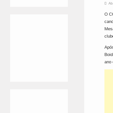
Ab
O CC
cand
Mesa
club
Após
Boid
ano 