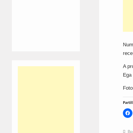
Num 
rece
A pr
Ega 
Foto
Partil
C
t
s
o
F
(
Bo