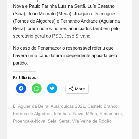
Nova e Paulo Farinha Luís na Sertã. Luís Caetano
(Seia), João Mourato (Mêda), Joaquina Domingues
(Fornos de Algodres) e Fernando Andrade (Aguiar da
Beira) foram outros nomes anunciados também pelo
secretário-geral do PSD, José Silvano.
No caso de Penamacor o responsável referiu que
haverá uma candidatura independente apoiada pelo
partido.
Partilha isto:
Click
Click
Click
More
to
to
to
share
share
share
on
on
on
Facebook
WhatsApp
Twitter
Aguiar da Beira
,
Autárquicas 2021
,
Castelo Branco
,
(Opens
(Opens
(Opens
in
in
in
Fornos de Algodres
,
Idanha-a-Nova
,
Mêda
,
Penamacor
,
new
new
new
window)
window)
window)
Proença-a-Nova
,
Seia
,
Sertã
,
Vila Velha de Ródão
Navegação