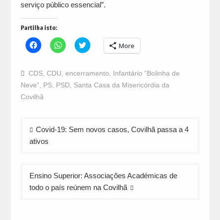
serviço público essencial”.
Partilha isto:
Click
Click
Click
More
to
to
to
share
share
share
on
on
on
Facebook
WhatsApp
Twitter
CDS
,
CDU
,
encerramento
,
Infantário “Bolinha de
(Opens
(Opens
(Opens
in
in
in
Neve”
,
PS
,
PSD
,
Santa Casa da Misericórdia da
new
new
new
window)
window)
window)
Covilhã
Navegação
Covid-19: Sem novos casos, Covilhã passa a 4
de
ativos
artigos
Ensino Superior: Associações Académicas de
todo o país reúnem na Covilhã